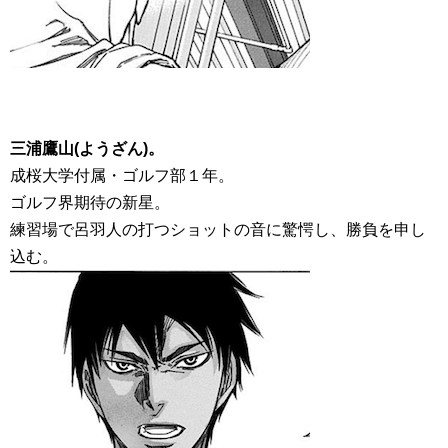
三浦鷹山(ようざん)。
成桜大学付属・ゴルフ部１年。
ゴルフ界期待の新星。
練習場で呂羽人の打つショットの音に驚愕し、勝負を申し
込む。