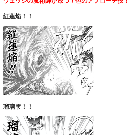
ウェッジの魔術師が放つ７色のアプローチ技！
紅蓮焔！！
瑠璃雫！！