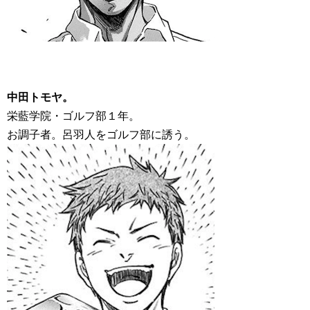
中田トモヤ。
栄藍学院・ゴルフ部１年。
お調子者。呂羽人をゴルフ部に誘う。