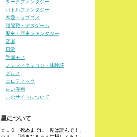
ダークファンタジー
バトルファンタジー
恋愛・ラブコメ
頭脳戦・デスゲーム
歴史・歴史ファンタジー
音楽
日常
学園モノ
ノンフィクション・体験談
グルメ
エロティック
古い漫画
このサイトについて
星について
☆１０「死ぬまでに一度は読んで！」
☆９ 「読まなきゃ人生損しとる！」