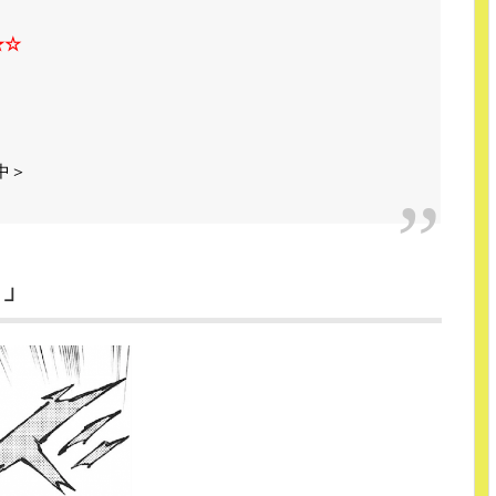
★☆
中＞
！」