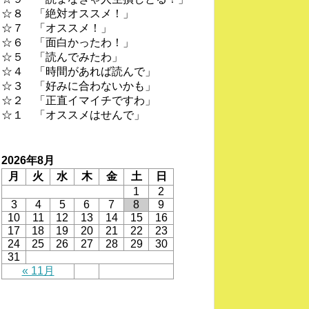
☆８ 「絶対オススメ！」
☆７ 「オススメ！」
☆６ 「面白かったわ！」
☆５ 「読んでみたわ」
☆４ 「時間があれば読んで」
☆３ 「好みに合わないかも」
☆２ 「正直イマイチですわ」
☆１ 「オススメはせんで」
2026年8月
月
火
水
木
金
土
日
1
2
3
4
5
6
7
8
9
10
11
12
13
14
15
16
17
18
19
20
21
22
23
24
25
26
27
28
29
30
31
« 11月