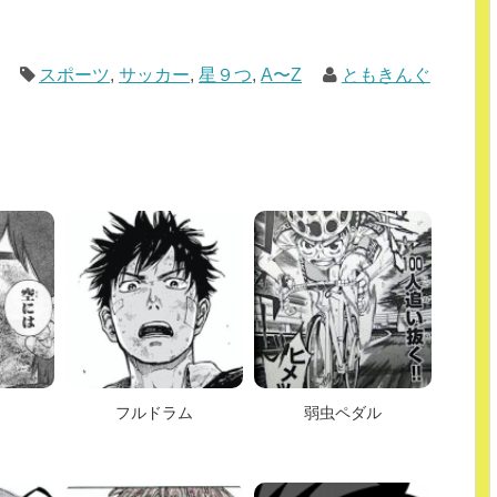
スポーツ
,
サッカー
,
星９つ
,
A〜Z
ともきんぐ
フルドラム
弱虫ペダル