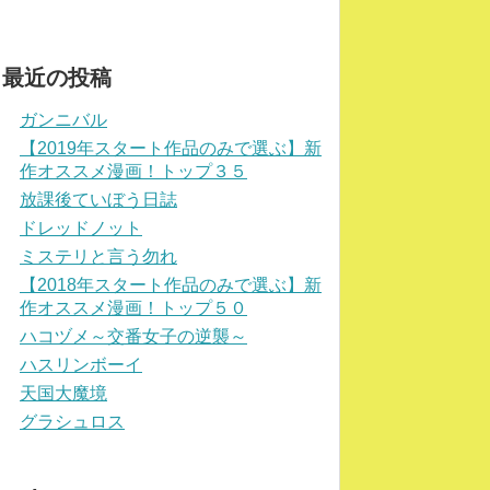
最近の投稿
ガンニバル
【2019年スタート作品のみで選ぶ】新
作オススメ漫画！トップ３５
放課後ていぼう日誌
ドレッドノット
ミステリと言う勿れ
【2018年スタート作品のみで選ぶ】新
作オススメ漫画！トップ５０
ハコヅメ～交番女子の逆襲～
ハスリンボーイ
天国大魔境
グラシュロス