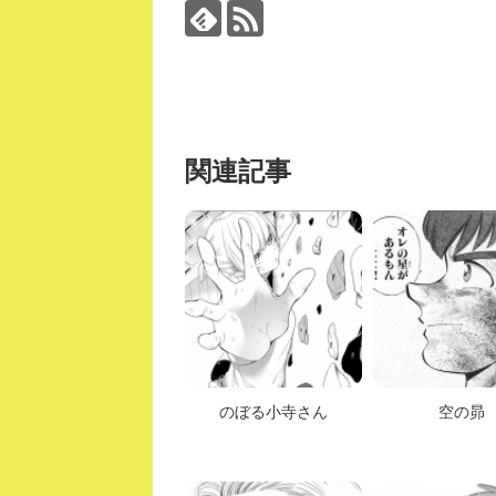
関連記事
のぼる小寺さん
空の昴