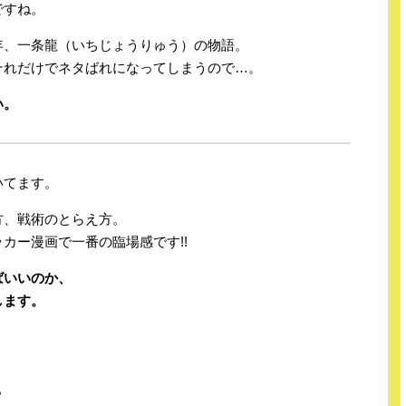
ですね。
年、一条龍（いちじょうりゅう）の物語。
それだけでネタばれになってしまうので…。
い。
いてます。
方、戦術のとらえ方。
カー漫画で一番の臨場感です!!
ばいいのか、
します。
?