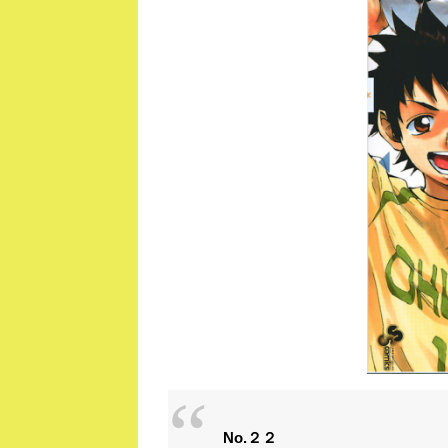
No.２２