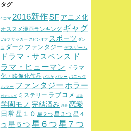
タグ
2016新作
SF
アニメ化
4コマ
ギャグ
オススメ漫画ランキング
スポーツ
サッカー
スピンオフ
ダン
ゴルフ
ダークファンタジー
デスゲーム
ス
ド
ドラマ・サスペンス
ラマ・ヒューマン
ドラマ
化・映像化作品
パニック
バレー
バスケ
ファンタジー
ホラー
ホラー
ラブコメ
ミステリー
ボクシング
卓球
学園モノ
完結済み
恋愛
忍者
日常
星１０
星４
星３つ
星２つ
星７つ
星６つ
星５つ
つ