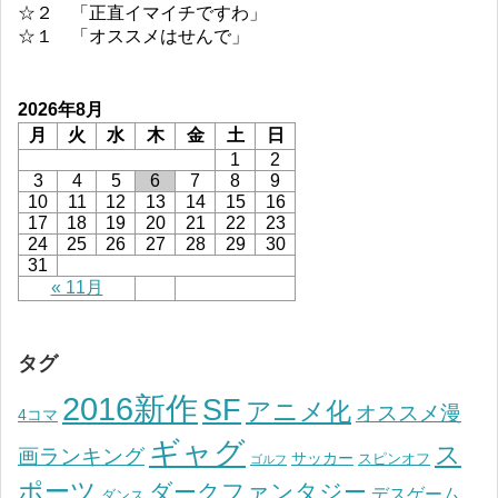
☆２ 「正直イマイチですわ」
☆１ 「オススメはせんで」
2026年8月
月
火
水
木
金
土
日
1
2
3
4
5
6
7
8
9
10
11
12
13
14
15
16
17
18
19
20
21
22
23
24
25
26
27
28
29
30
31
« 11月
タグ
2016新作
SF
アニメ化
オススメ漫
4コマ
ギャグ
ス
画ランキング
サッカー
スピンオフ
ゴルフ
ポーツ
ダークファンタジー
デスゲーム
ダンス