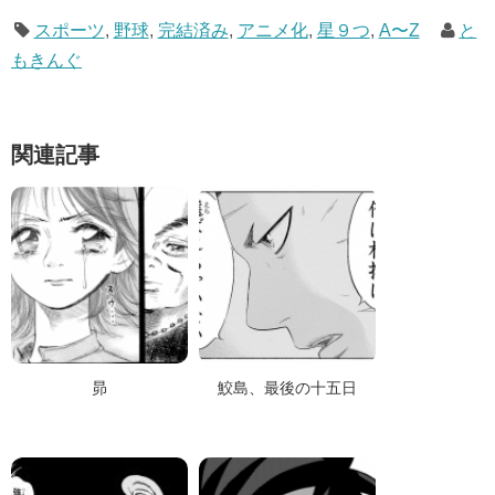
スポーツ
,
野球
,
完結済み
,
アニメ化
,
星９つ
,
A〜Z
と
もきんぐ
関連記事
昴
鮫島、最後の十五日