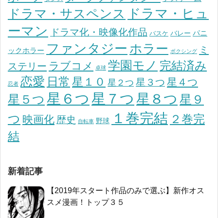
ドラマ・ヒュ
ドラマ・サスペンス
ーマン
ドラマ化・映像化作品
パニ
バレー
バスケ
ファンタジー
ホラー
ミ
ックホラー
ボクシング
学園モノ
完結済み
ラブコメ
ステリー
卓球
恋愛
日常
星１０
星４つ
星３つ
星２つ
忍者
星７つ
星６つ
星８つ
星５つ
星９
１巻完結
つ
２巻完
映画化
歴史
野球
自転車
結
新着記事
【2019年スタート作品のみで選ぶ】新作オス
スメ漫画！トップ３５