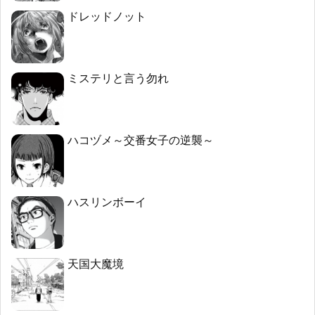
ドレッドノット
ミステリと言う勿れ
ハコヅメ～交番女子の逆襲～
ハスリンボーイ
天国大魔境