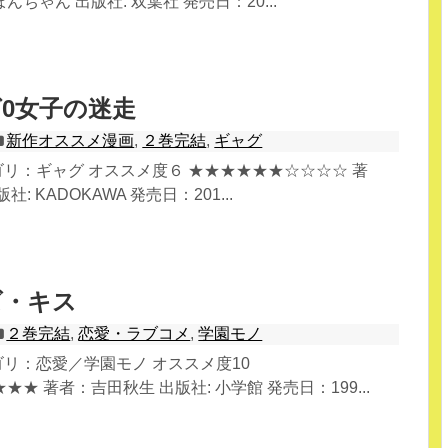
ちゃん 出版社: 双葉社 発売日：20...
0女子の迷走
新作オススメ漫画
,
２巻完結
,
ギャグ
テゴリ：ギャグ オススメ度６ ★★★★★★☆☆☆☆ 著
: KADOKAWA 発売日：201...
ズ・キス
２巻完結
,
恋愛・ラブコメ
,
学園モノ
テゴリ：恋愛／学園モノ オススメ度10
★ 著者：吉田秋生 出版社: 小学館 発売日：199...