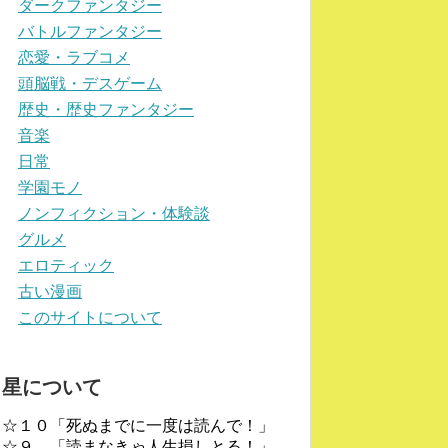
ダークファンタジー
バトルファンタジー
恋愛・ラブコメ
頭脳戦・デスゲーム
歴史・歴史ファンタジー
音楽
日常
学園モノ
ノンフィクション・体験談
グルメ
エロティック
古い漫画
このサイトについて
星について
☆１０「死ぬまでに一度は読んで！」
☆９ 「読まなきゃ人生損しとる！」