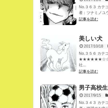
No.３６３ カ
者：ツナミノユウ 出
記事を読む
美しい犬
2017/10/18
No.３５６ カ
★★★★★★☆
社...
記事を読む
男子高校
2017/9/15
No.３４３ カ