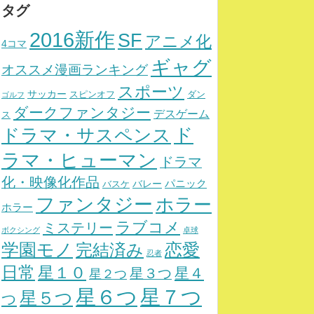
タグ
2016新作
SF
アニメ化
4コマ
ギャグ
オススメ漫画ランキング
スポーツ
サッカー
スピンオフ
ダン
ゴルフ
ダークファンタジー
デスゲーム
ス
ド
ドラマ・サスペンス
ラマ・ヒューマン
ドラマ
化・映像化作品
パニック
バレー
バスケ
ファンタジー
ホラー
ホラー
ラブコメ
ミステリー
ボクシング
卓球
学園モノ
完結済み
恋愛
忍者
日常
星１０
星４
星３つ
星２つ
星７つ
星６つ
星５つ
つ