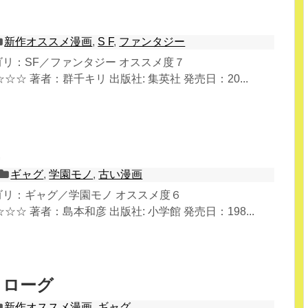
キ
新作オススメ漫画
,
S F
,
ファンタジー
テゴリ：SF／ファンタジー オススメ度７
☆ 著者：群千キリ 出版社: 集英社 発売日：20...
ギャグ
,
学園モノ
,
古い漫画
テゴリ：ギャグ／学園モノ オススメ度６
☆ 著者：島本和彦 出版社: 小学館 発売日：198...
ノローグ
新作オススメ漫画
,
ギャグ