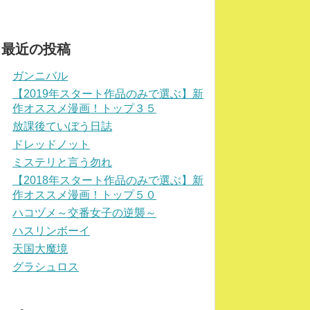
最近の投稿
ガンニバル
【2019年スタート作品のみで選ぶ】新
作オススメ漫画！トップ３５
放課後ていぼう日誌
ドレッドノット
ミステリと言う勿れ
【2018年スタート作品のみで選ぶ】新
作オススメ漫画！トップ５０
ハコヅメ～交番女子の逆襲～
ハスリンボーイ
天国大魔境
グラシュロス