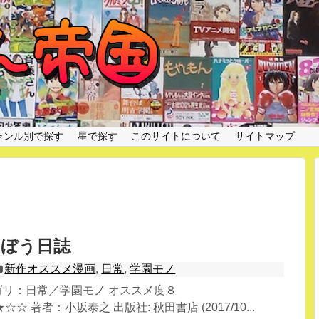
ャンル別で探す
星で探す
このサイトについて
サイトマップ
ぼう日誌
新作オススメ漫画
,
日常
,
学園モノ
テゴリ：日常／学園モノ オススメ度８
 著者：小坂泰之 出版社: 秋田書店 (2017/10...