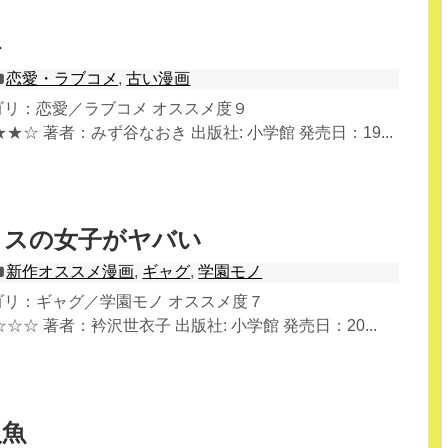
科
恋愛・ラブコメ
,
古い漫画
テゴリ：恋愛／ラブコメ オススメ度９
☆ 著者：みず谷なおき 出版社: 小学館 発売日：19...
ラスの女子がヤバい
新作オススメ漫画
,
ギャグ
,
学園モノ
テゴリ：ギャグ／学園モノ オススメ度７
☆ 著者：衿沢世衣子 出版社: 小学館 発売日：20...
人魚