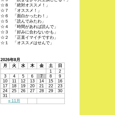
☆８ 「絶対オススメ！」
☆７ 「オススメ！」
☆６ 「面白かったわ！」
☆５ 「読んでみたわ」
☆４ 「時間があれば読んで」
☆３ 「好みに合わないかも」
☆２ 「正直イマイチですわ」
☆１ 「オススメはせんで」
2026年8月
月
火
水
木
金
土
日
1
2
3
4
5
6
7
8
9
10
11
12
13
14
15
16
17
18
19
20
21
22
23
24
25
26
27
28
29
30
31
« 11月