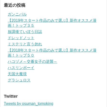
最近の投稿
ガンニバル
【2019年スタート作品のみで選ぶ】新作オススメ漫
画！トップ３５
放課後ていぼう日誌
ドレッドノット
ミステリと言う勿れ
【2018年スタート作品のみで選ぶ】新作オススメ漫
画！トップ５０
ハコヅメ～交番女子の逆襲～
ハスリンボーイ
天国大魔境
グラシュロス
Twitter
Tweets by osuman_tomoking