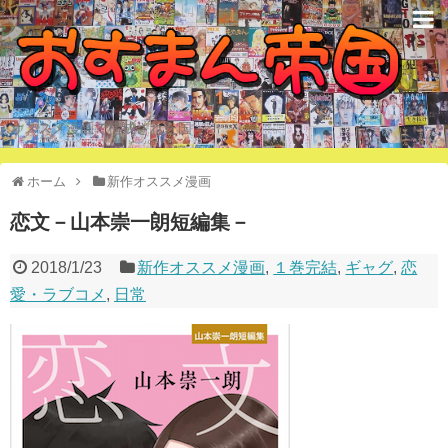
オススメ漫画で構成された国
ホーム
新作オススメ漫画
恋文－山本崇一朗短編集－
2018/1/23
新作オススメ漫画
,
１巻完結
,
ギャグ
,
恋
愛・ラブコメ
,
日常