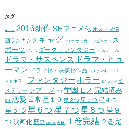
タグ
2016新作
SF
アニメ化
オススメ漫
4コマ
ギャグ
ス
画ランキング
サッカー
スピンオフ
ゴルフ
ポーツ
ダークファンタジー
デスゲーム
ダンス
ドラマ・ヒュ
ドラマ・サスペンス
ーマン
ドラマ化・映像化作品
パニ
バレー
バスケ
ファンタジー
ホラー
ミ
ックホラー
ボクシング
学園モノ
完結済み
ラブコメ
ステリー
卓球
恋愛
日常
星１０
星４つ
星３つ
星２つ
忍者
星７つ
星６つ
星８つ
星５つ
星９
１巻完結
つ
２巻完
映画化
歴史
野球
自転車