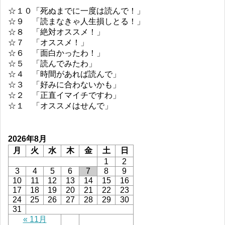
☆１０「死ぬまでに一度は読んで！」
☆９ 「読まなきゃ人生損しとる！」
☆８ 「絶対オススメ！」
☆７ 「オススメ！」
☆６ 「面白かったわ！」
☆５ 「読んでみたわ」
☆４ 「時間があれば読んで」
☆３ 「好みに合わないかも」
☆２ 「正直イマイチですわ」
☆１ 「オススメはせんで」
2026年8月
月
火
水
木
金
土
日
1
2
3
4
5
6
7
8
9
10
11
12
13
14
15
16
17
18
19
20
21
22
23
24
25
26
27
28
29
30
31
« 11月