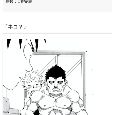
巻数：1巻完結
「ネコ？」