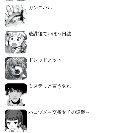
ガンニバル
放課後ていぼう日誌
ドレッドノット
ミステリと言う勿れ
ハコヅメ～交番女子の逆襲～