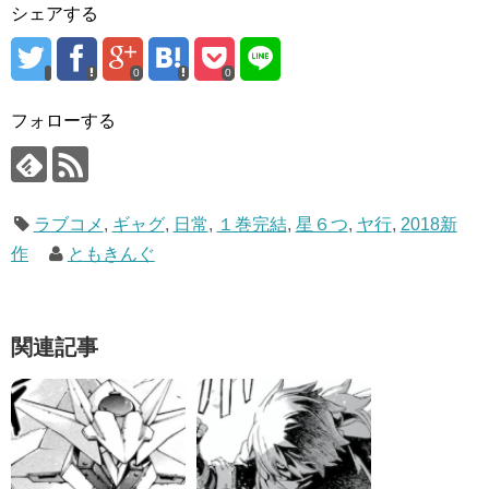
シェアする
0
0
フォローする
ラブコメ
,
ギャグ
,
日常
,
１巻完結
,
星６つ
,
ヤ行
,
2018新
作
ともきんぐ
関連記事