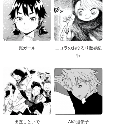
罠ガール
ニコラのおゆるり魔界紀
行
出直しといで
AIの遺伝子