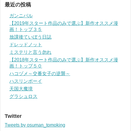
最近の投稿
ガンニバル
【2019年スタート作品のみで選ぶ】新作オススメ漫
画！トップ３５
放課後ていぼう日誌
ドレッドノット
ミステリと言う勿れ
【2018年スタート作品のみで選ぶ】新作オススメ漫
画！トップ５０
ハコヅメ～交番女子の逆襲～
ハスリンボーイ
天国大魔境
グラシュロス
Twitter
Tweets by osuman_tomoking