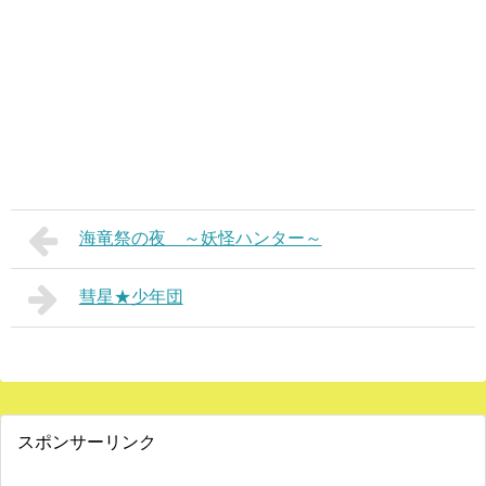
海竜祭の夜 ～妖怪ハンター～
彗星★少年団
スポンサーリンク