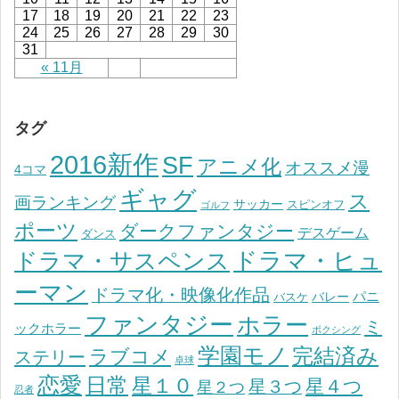
17
18
19
20
21
22
23
24
25
26
27
28
29
30
31
« 11月
タグ
2016新作
SF
アニメ化
オススメ漫
4コマ
ギャグ
ス
画ランキング
サッカー
スピンオフ
ゴルフ
ポーツ
ダークファンタジー
デスゲーム
ダンス
ドラマ・ヒュ
ドラマ・サスペンス
ーマン
ドラマ化・映像化作品
パニ
バレー
バスケ
ファンタジー
ホラー
ミ
ックホラー
ボクシング
学園モノ
完結済み
ラブコメ
ステリー
卓球
恋愛
日常
星１０
星４つ
星３つ
星２つ
忍者