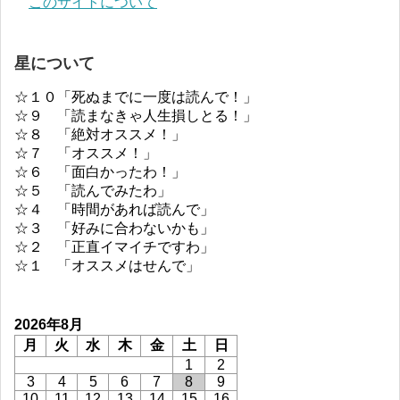
このサイトについて
星について
☆１０「死ぬまでに一度は読んで！」
☆９ 「読まなきゃ人生損しとる！」
☆８ 「絶対オススメ！」
☆７ 「オススメ！」
☆６ 「面白かったわ！」
☆５ 「読んでみたわ」
☆４ 「時間があれば読んで」
☆３ 「好みに合わないかも」
☆２ 「正直イマイチですわ」
☆１ 「オススメはせんで」
2026年8月
月
火
水
木
金
土
日
1
2
3
4
5
6
7
8
9
10
11
12
13
14
15
16