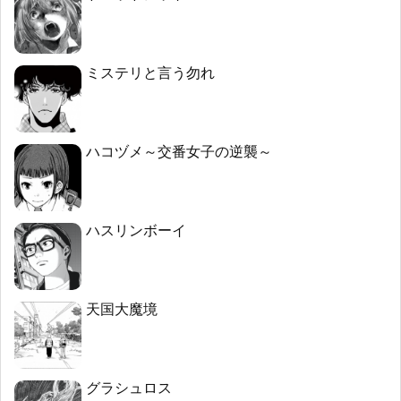
ミステリと言う勿れ
ハコヅメ～交番女子の逆襲～
ハスリンボーイ
天国大魔境
グラシュロス