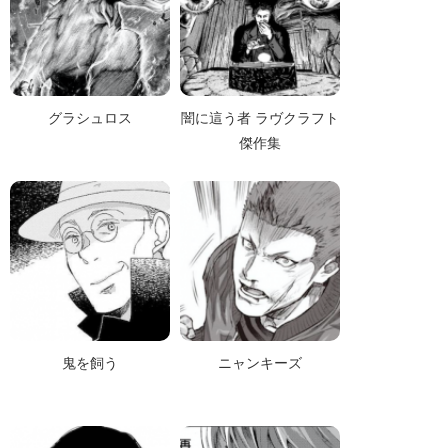
グラシュロス
闇に這う者 ラヴクラフト
傑作集
鬼を飼う
ニャンキーズ