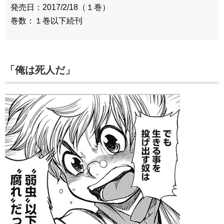
発売日：2017/2/18（１巻）
巻数：１巻以下続刊
「俺は死人だ」