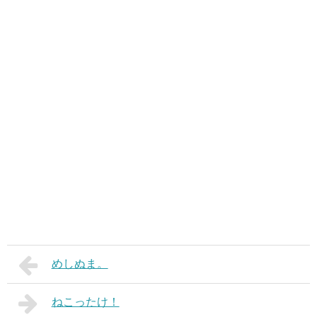
めしぬま。
ねこったけ！