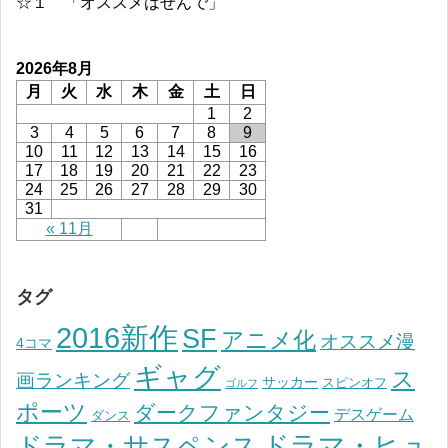
☆１ 「オススメはせんで」
2026年8月
月
火
水
木
金
土
日
1
2
3
4
5
6
7
8
9
10
11
12
13
14
15
16
17
18
19
20
21
22
23
24
25
26
27
28
29
30
31
« 11月
タグ
2016新作
SF
アニメ化
オススメ漫
4コマ
ギャグ
ス
画ランキング
サッカー
スピンオフ
ゴルフ
ポーツ
ダークファンタジー
デスゲーム
ダンス
ドラマ・ヒュ
ドラマ・サスペンス