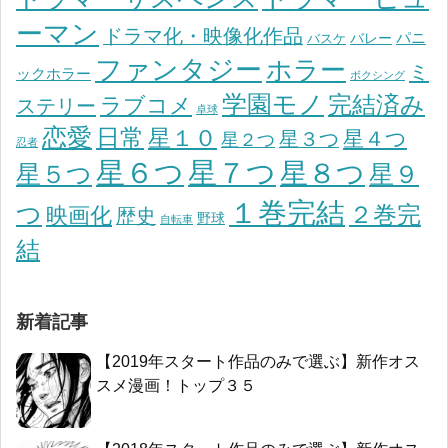
ーマン
ドラマ化・映像化作品
パニ
バレー
バスケ
ファンタジー
ホラー
ミ
ックホラー
ボクシング
学園モノ
完結済み
ラブコメ
ステリー
卓球
恋愛
日常
星１０
星４つ
星３つ
星２つ
忍者
星７つ
星６つ
星８つ
星５つ
星９
１巻完結
つ
２巻完
映画化
歴史
野球
自転車
結
新着記事
【2019年スタート作品のみで選ぶ】新作オス
スメ漫画！トップ３５