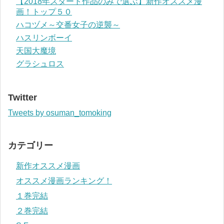
【2018年スタート作品のみで選ぶ】新作オススメ漫
画！トップ５０
ハコヅメ～交番女子の逆襲～
ハスリンボーイ
天国大魔境
グラシュロス
Twitter
Tweets by osuman_tomoking
カテゴリー
新作オススメ漫画
オススメ漫画ランキング！
１巻完結
２巻完結