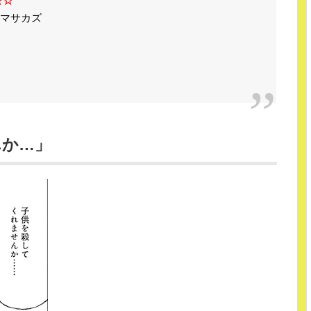
☆☆
マサカズ
んか…」