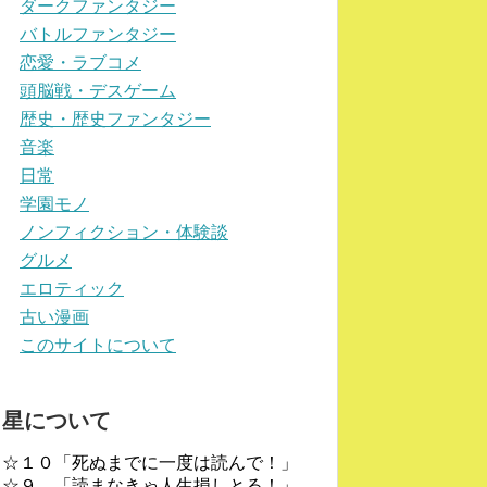
ダークファンタジー
バトルファンタジー
恋愛・ラブコメ
頭脳戦・デスゲーム
歴史・歴史ファンタジー
音楽
日常
学園モノ
ノンフィクション・体験談
グルメ
エロティック
古い漫画
このサイトについて
星について
☆１０「死ぬまでに一度は読んで！」
☆９ 「読まなきゃ人生損しとる！」