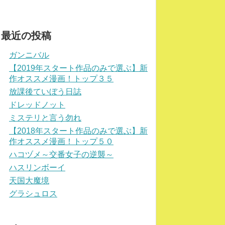
最近の投稿
ガンニバル
【2019年スタート作品のみで選ぶ】新
作オススメ漫画！トップ３５
放課後ていぼう日誌
ドレッドノット
ミステリと言う勿れ
【2018年スタート作品のみで選ぶ】新
作オススメ漫画！トップ５０
ハコヅメ～交番女子の逆襲～
ハスリンボーイ
天国大魔境
グラシュロス