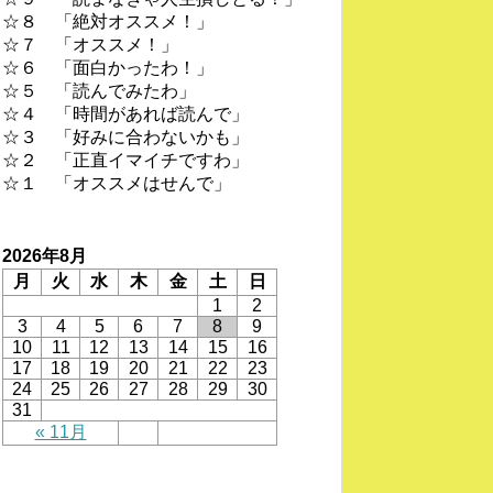
☆８ 「絶対オススメ！」
☆７ 「オススメ！」
☆６ 「面白かったわ！」
☆５ 「読んでみたわ」
☆４ 「時間があれば読んで」
☆３ 「好みに合わないかも」
☆２ 「正直イマイチですわ」
☆１ 「オススメはせんで」
2026年8月
月
火
水
木
金
土
日
1
2
3
4
5
6
7
8
9
10
11
12
13
14
15
16
17
18
19
20
21
22
23
24
25
26
27
28
29
30
31
« 11月