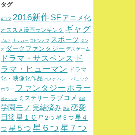
タグ
2016新作
SF
アニメ化
4コマ
ギャグ
オススメ漫画ランキング
スポーツ
サッカー
スピンオフ
ダン
ゴルフ
ダークファンタジー
デスゲーム
ス
ド
ドラマ・サスペンス
ラマ・ヒューマン
ドラマ
化・映像化作品
パニック
バレー
バスケ
ファンタジー
ホラー
ホラー
ラブコメ
ミステリー
ボクシング
卓球
学園モノ
完結済み
恋愛
忍者
日常
星１０
星４
星３つ
星２つ
星７つ
星６つ
星５つ
つ