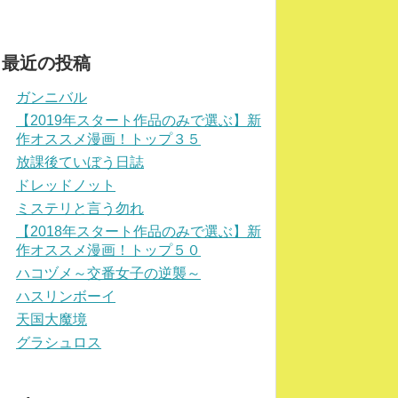
最近の投稿
ガンニバル
【2019年スタート作品のみで選ぶ】新
作オススメ漫画！トップ３５
放課後ていぼう日誌
ドレッドノット
ミステリと言う勿れ
【2018年スタート作品のみで選ぶ】新
作オススメ漫画！トップ５０
ハコヅメ～交番女子の逆襲～
ハスリンボーイ
天国大魔境
グラシュロス