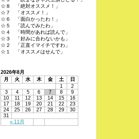
☆８ 「絶対オススメ！」
☆７ 「オススメ！」
☆６ 「面白かったわ！」
☆５ 「読んでみたわ」
☆４ 「時間があれば読んで」
☆３ 「好みに合わないかも」
☆２ 「正直イマイチですわ」
☆１ 「オススメはせんで」
2026年8月
月
火
水
木
金
土
日
1
2
3
4
5
6
7
8
9
10
11
12
13
14
15
16
17
18
19
20
21
22
23
24
25
26
27
28
29
30
31
« 11月