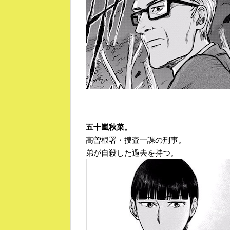
五十嵐秋菜。
高曽根署・捜査一課の刑事。
弟が自殺した過去を持つ。