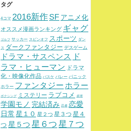
タグ
2016新作
SF
アニメ化
4コマ
ギャグ
オススメ漫画ランキング
スポーツ
サッカー
スピンオフ
ダン
ゴルフ
ダークファンタジー
デスゲーム
ス
ド
ドラマ・サスペンス
ラマ・ヒューマン
ドラマ
化・映像化作品
パニック
バレー
バスケ
ファンタジー
ホラー
ホラー
ラブコメ
ミステリー
ボクシング
卓球
学園モノ
完結済み
恋愛
忍者
日常
星１０
星４
星３つ
星２つ
星７つ
星６つ
星５つ
つ