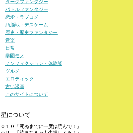
ダークファンタジー
バトルファンタジー
恋愛・ラブコメ
頭脳戦・デスゲーム
歴史・歴史ファンタジー
音楽
日常
学園モノ
ノンフィクション・体験談
グルメ
エロティック
古い漫画
このサイトについて
星について
☆１０「死ぬまでに一度は読んで！」
☆９ 「読まなきゃ人生損しとる！」