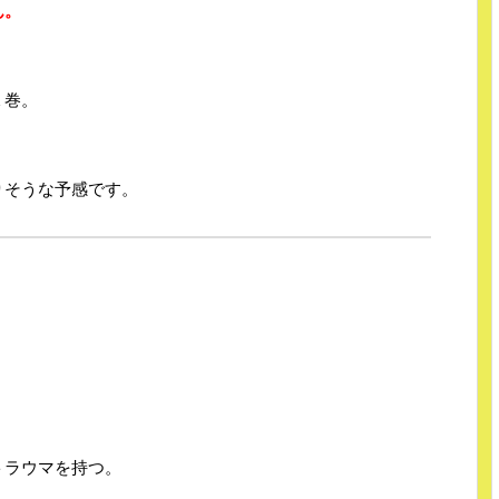
ん。
１巻。
りそうな予感です。
トラウマを持つ。