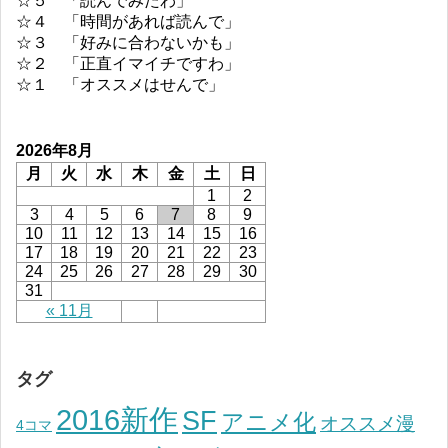
☆５ 「読んでみたわ」
☆４ 「時間があれば読んで」
☆３ 「好みに合わないかも」
☆２ 「正直イマイチですわ」
☆１ 「オススメはせんで」
2026年8月
月
火
水
木
金
土
日
1
2
3
4
5
6
7
8
9
10
11
12
13
14
15
16
17
18
19
20
21
22
23
24
25
26
27
28
29
30
31
« 11月
タグ
2016新作
SF
アニメ化
オススメ漫
4コマ