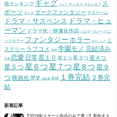
ギャグ
ス
画ランキング
サッカー
スピンオフ
ゴルフ
ポーツ
ダークファンタジー
デスゲーム
ダンス
ドラマ・ヒュ
ドラマ・サスペンス
ーマン
ドラマ化・映像化作品
パニ
バレー
バスケ
ファンタジー
ホラー
ミ
ックホラー
ボクシング
学園モノ
完結済み
ラブコメ
ステリー
卓球
恋愛
日常
星１０
星４つ
星３つ
星２つ
忍者
星７つ
星６つ
星８つ
星５つ
星９
１巻完結
つ
２巻完
映画化
歴史
野球
自転車
結
新着記事
【2019年スタート作品のみで選ぶ】新作オス