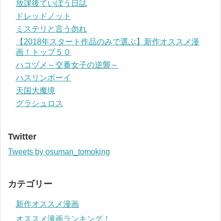
放課後ていぼう日誌
ドレッドノット
ミステリと言う勿れ
【2018年スタート作品のみで選ぶ】新作オススメ漫
画！トップ５０
ハコヅメ～交番女子の逆襲～
ハスリンボーイ
天国大魔境
グラシュロス
Twitter
Tweets by osuman_tomoking
カテゴリー
新作オススメ漫画
オススメ漫画ランキング！