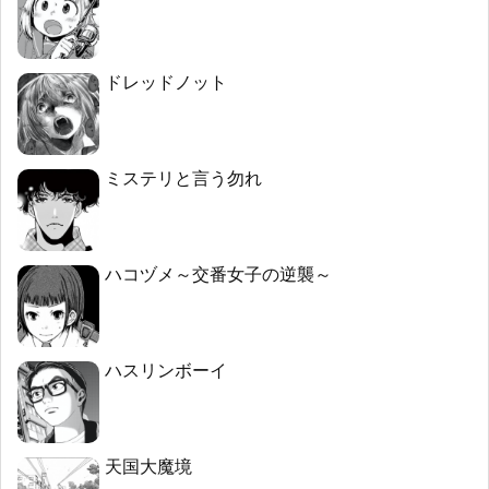
ドレッドノット
ミステリと言う勿れ
ハコヅメ～交番女子の逆襲～
ハスリンボーイ
天国大魔境