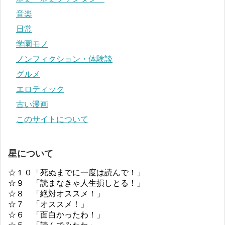
音楽
日常
学園モノ
ノンフィクション・体験談
グルメ
エロティック
古い漫画
このサイトについて
星について
☆１０「死ぬまでに一度は読んで！」
☆９ 「読まなきゃ人生損しとる！」
☆８ 「絶対オススメ！」
☆７ 「オススメ！」
☆６ 「面白かったわ！」