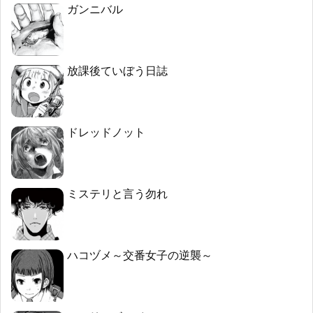
ガンニバル
放課後ていぼう日誌
ドレッドノット
ミステリと言う勿れ
ハコヅメ～交番女子の逆襲～