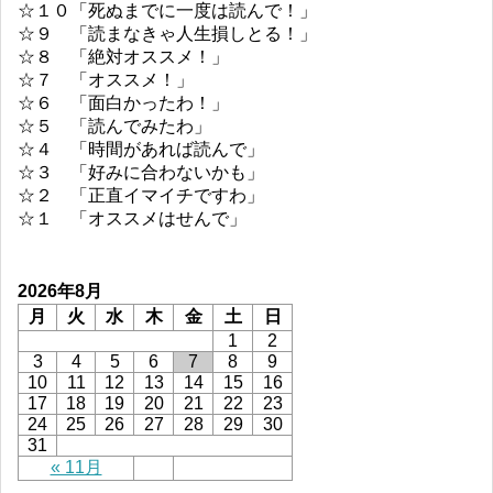
☆１０「死ぬまでに一度は読んで！」
☆９ 「読まなきゃ人生損しとる！」
☆８ 「絶対オススメ！」
☆７ 「オススメ！」
☆６ 「面白かったわ！」
☆５ 「読んでみたわ」
☆４ 「時間があれば読んで」
☆３ 「好みに合わないかも」
☆２ 「正直イマイチですわ」
☆１ 「オススメはせんで」
2026年8月
月
火
水
木
金
土
日
1
2
3
4
5
6
7
8
9
10
11
12
13
14
15
16
17
18
19
20
21
22
23
24
25
26
27
28
29
30
31
« 11月