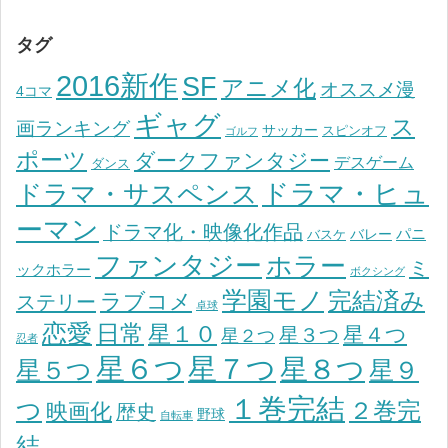
タグ
2016新作
SF
アニメ化
オススメ漫
4コマ
ギャグ
ス
画ランキング
サッカー
スピンオフ
ゴルフ
ポーツ
ダークファンタジー
デスゲーム
ダンス
ドラマ・ヒュ
ドラマ・サスペンス
ーマン
ドラマ化・映像化作品
パニ
バレー
バスケ
ファンタジー
ホラー
ミ
ックホラー
ボクシング
学園モノ
完結済み
ラブコメ
ステリー
卓球
恋愛
日常
星１０
星４つ
星３つ
星２つ
忍者
星７つ
星６つ
星８つ
星５つ
星９
１巻完結
つ
２巻完
映画化
歴史
野球
自転車
結