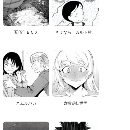
五佰年ＢＯＸ
さよなら、カルト村。
ネムルバカ
貞操逆転世界