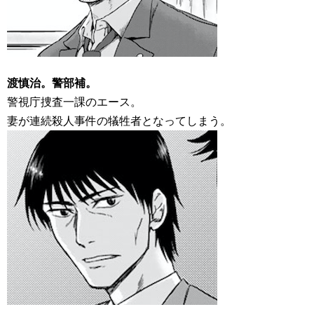
渡慎治。警部補。
警視庁捜査一課のエース。
妻が連続殺人事件の犠牲者となってしまう。