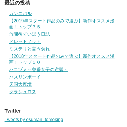
最近の投稿
ガンニバル
【2019年スタート作品のみで選ぶ】新作オススメ漫
画！トップ３５
放課後ていぼう日誌
ドレッドノット
ミステリと言う勿れ
【2018年スタート作品のみで選ぶ】新作オススメ漫
画！トップ５０
ハコヅメ～交番女子の逆襲～
ハスリンボーイ
天国大魔境
グラシュロス
Twitter
Tweets by osuman_tomoking