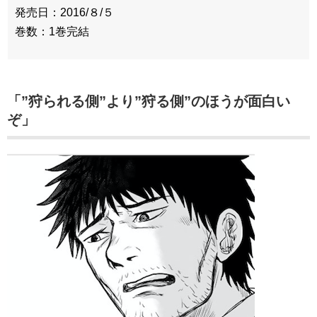
発売日：2016/８/５
巻数：1巻完結
「”狩られる側”より”狩る側”のほうが面白い
ぞ」