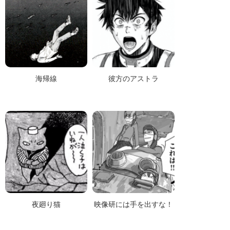
海帰線
彼方のアストラ
夜廻り猫
映像研には手を出すな！