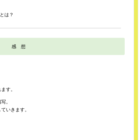
来とは？
感 想
れます。
描写。
していきます。