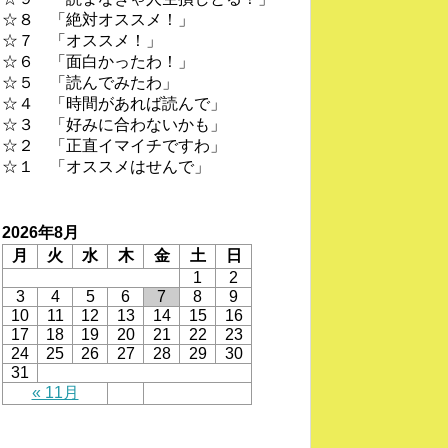
☆８ 「絶対オススメ！」
☆７ 「オススメ！」
☆６ 「面白かったわ！」
☆５ 「読んでみたわ」
☆４ 「時間があれば読んで」
☆３ 「好みに合わないかも」
☆２ 「正直イマイチですわ」
☆１ 「オススメはせんで」
2026年8月
月
火
水
木
金
土
日
1
2
3
4
5
6
7
8
9
10
11
12
13
14
15
16
17
18
19
20
21
22
23
24
25
26
27
28
29
30
31
« 11月