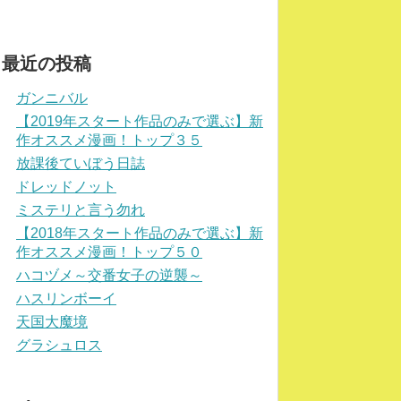
最近の投稿
ガンニバル
【2019年スタート作品のみで選ぶ】新
作オススメ漫画！トップ３５
放課後ていぼう日誌
ドレッドノット
ミステリと言う勿れ
【2018年スタート作品のみで選ぶ】新
作オススメ漫画！トップ５０
ハコヅメ～交番女子の逆襲～
ハスリンボーイ
天国大魔境
グラシュロス