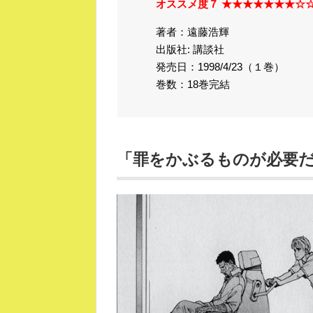
オススメ度７ ★★★★★★★☆
著者：遠藤浩輝
出版社: 講談社
発売日：1998/4/23（１巻）
巻数：18巻完結
「罪をかぶるものが必要