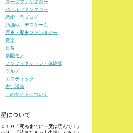
ダークファンタジー
バトルファンタジー
恋愛・ラブコメ
頭脳戦・デスゲーム
歴史・歴史ファンタジー
音楽
日常
学園モノ
ノンフィクション・体験談
グルメ
エロティック
古い漫画
このサイトについて
星について
☆１０「死ぬまでに一度は読んで！」
☆９ 「読まなきゃ人生損しとる！」