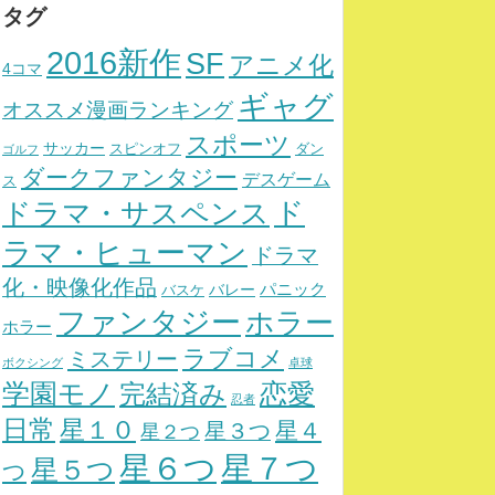
タグ
2016新作
SF
アニメ化
4コマ
ギャグ
オススメ漫画ランキング
スポーツ
サッカー
スピンオフ
ダン
ゴルフ
ダークファンタジー
デスゲーム
ス
ド
ドラマ・サスペンス
ラマ・ヒューマン
ドラマ
化・映像化作品
パニック
バレー
バスケ
ファンタジー
ホラー
ホラー
ラブコメ
ミステリー
ボクシング
卓球
学園モノ
完結済み
恋愛
忍者
日常
星１０
星４
星３つ
星２つ
星７つ
星６つ
星５つ
つ